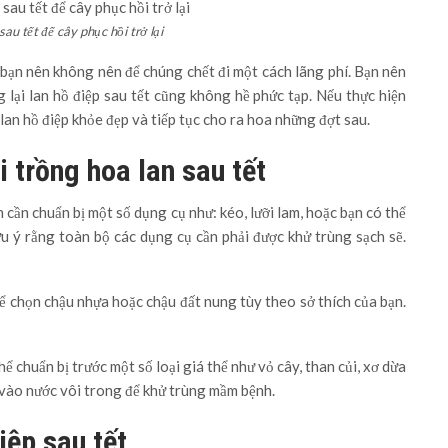
sau tết để cây phục hồi trở lại
ậy bạn nên không nên để chúng chết đi một cách lãng phí. Bạn nên
g lại lan hồ điệp sau tết cũng không hề phức tạp. Nếu thực hiện
lan hồ điệp khỏe đẹp và tiếp tục cho ra hoa những đợt sau.
 trồng hoa lan sau tết
n cần chuẩn bị một số dụng cụ như: kéo, lưỡi lam, hoặc bạn có thể
u ý rằng toàn bộ các dụng cụ cần phải được khử trùng sạch sẽ.
ể chọn chậu nhựa hoặc chậu đất nung tùy theo sở thích của bạn.
hể chuẩn bị trước một số loại giá thể như vỏ cây, than củi, xơ dừa
 vào nước vôi trong để khử trùng mầm bệnh.
iệp sau tết