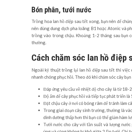
Bón phân, tưới nước
Trồng hoa lan hồ điệp sau tết xong, bạn nên để chún
nên dùng dung dịch pha loãng B1 hoặc Atonic và phu
trồng vào trong chậu. Khoảng 1-2 tháng sau bạn c
thường.
Cách chăm sóc lan hồ điệp s
Ngoài kỹ thuật trồng lại lan hồ điệp sau tết thì vi
nhanh chóng phục hồi. Theo đó khi chăm sóc cây bạn 
Đáp ứng yêu cầu về nhiệt độ cho cây là từ 18-
Độ ẩm để cây phục hồi và tiếp tục phát triển l
Đặt chậu cây ở nơi có bóng râm để tránh làm câ
Trong giai đoạn cây sinh trưởng, thường là v
dinh dưỡng thấp hơn thì bạn có thể giảm hàm 
Tưới nước cho cây với tần suất và lượng nướ
úng và cũng không bị khô giữa 2 lần tưới. Chỉ tư