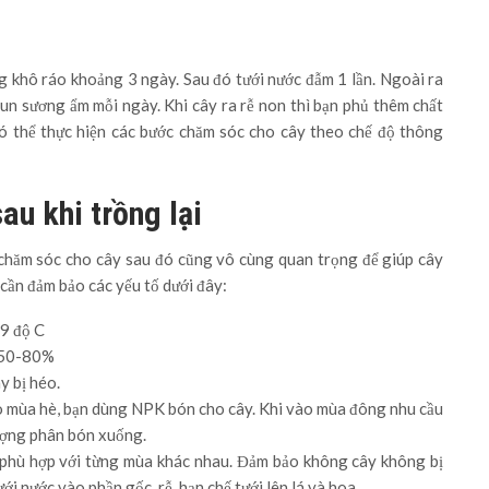
g khô ráo khoảng 3 ngày. Sau đó tưới nước đẫm 1 lần. Ngoài ra
n sương ẩm mỗi ngày. Khi cây ra rễ non thì bạn phủ thêm chất
ó thể thực hiện các bước chăm sóc cho cây theo chế độ thông
au khi trồng lại
ệc chăm sóc cho cây sau đó cũng vô cùng quan trọng để giúp cây
cần đảm bảo các yếu tố dưới đây:
29 độ C
à 50-80%
y bị héo.
ào mùa hè, bạn dùng NPK bón cho cây. Khi vào mùa đông nhu cầu
lượng phân bón xuống.
c phù hợp với từng mùa khác nhau. Đảm bảo không cây không bị
ới nước vào phần gốc, rễ, hạn chế tưới lên lá và hoa.