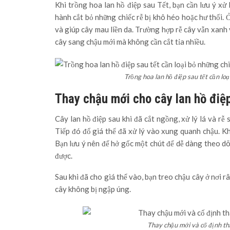
Khi trồng hoa lan hồ điệp sau Tết, bạn cần lưu ý xử 
hành cắt bỏ những chiếc rễ bị khô héo hoặc hư thối. 
và giúp cây mau liền da. Trường hợp rễ cây vẫn xanh 
cây sang chậu mới mà không cần cắt tỉa nhiều.
Trồng hoa lan hồ điệp sau tết cần loạ
Thay chậu mới cho cây lan hồ điệ
Cây lan hồ điệp sau khi đã cắt ngồng, xử lý lá và rễ
Tiếp đó đổ giá thể đã xử lý vào xung quanh chậu. Khi
Bạn lưu ý nên để hở gốc một chút để dễ dàng theo dõi
được.
Sau khi đã cho giá thể vào, bạn treo chậu cây ở nơi 
cây không bị ngập úng.
Thay chậu mới và cố định th