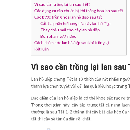
Vì sao cần trồng lại lan sau Tết?
Các dụng cụ cần chuẩn bị khi trồng hoa lan sau tết
Các bước trồng hoa lan hồ điệp sau tết
Cắt tỉa phần hư hỏng của cây lan hồ điệp
Thay chậu mới cho cây lan hồ điệp
Bón phân, tưới nước
Cách chăm sóc lan hồ điệp sau khi trồng lại
Kết luận
Vì sao cần trồng lại lan sau 
Lan hồ điệp chưng Tết là sở thích của rất nhiều ngườ
thành lựa chọn tuyệt vời để làm quà biếu hoặc trưng T
Đặc điểm của lan hồ điệp là có thể khoe sắc rực rỡ t
Trong thời gian này, cây tập trung tất cả năng lượ
thường là sau Tết 1-2 tháng thì cây bắt đầu héo úa r
tết thì cây sẽ tàn úa dần rồi chết.