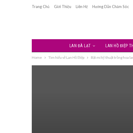
Trang Chủ
Giới Thiệu
Liên Hệ
Hướng Dẫn Chăm Sóc
LAN ĐÀ LẠT
LAN HỒ ĐIỆP 
Home
Tìm hiểu về Lan Hồ Điệp
Bật mí kỹ thuật trồng hoa la