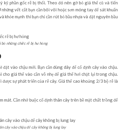
lý kỹ phần gốc rễ bị thối. Theo đó nên gỡ bỏ giá thể cũ và tiến
Ở những vết cắt bạn cần bôi vôi hoặc sơn móng tay để sát khuẩn
và khỏe mạnh thì bạn chỉ cần rút bỏ bầu nhựa và đặt nguyên bầu
i bỏ những chiếc rễ bị hư hỏng
p
 sẽ đặt vào chậu mới. Bạn cần dùng dây để cố định cây vào chậu.
 cho giá thể vào cần vỗ nhẹ để giá thể hơi chặt lại trong chậu.
 được sự phát triển của rễ cây. Giá thể cao khoảng 2/3 bộ rễ là
râm mát. Cần nhớ buộc cố định thân cây trên bề mặt chất trồng để
ân cây vào chậu để cây không bị lung lay