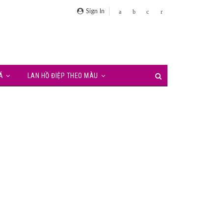
Sign In
Á
LAN HỒ ĐIỆP THEO MÀU