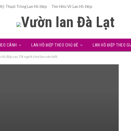
Kỹ Thuật Trồng Lan Hồ Điệp
Tìm Hiểu Về Lan Hồ Điệp
THEO CÀNH
LAN HỒ ĐIỆP THEO CHỦ ĐỀ
LAN HỒ ĐIỆP THEO GI
n hồ điệp sau Tết người chơi lan nên biết