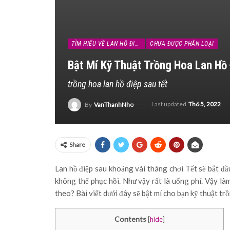
TÌM HIỂU VỀ LAN HỒ ĐIỆP
CHƯA ĐƯỢC PHÂN LOẠI
Bật Mí Kỹ Thuật Trồng Hoa Lan Hồ 
trồng hoa lan hồ điệp sau tết
Last updated
Th6 5, 2022
By
VanThanhNho
Share
Lan hồ điệp sau khoảng vài tháng chơi Tết sẽ bắt đầ
không thể phục hồi. Như vậy rất là uổng phí. Vậy là
theo? Bài viết dưới đây sẽ bật mí cho bạn kỹ thuật trồ
Contents
[
hide
]