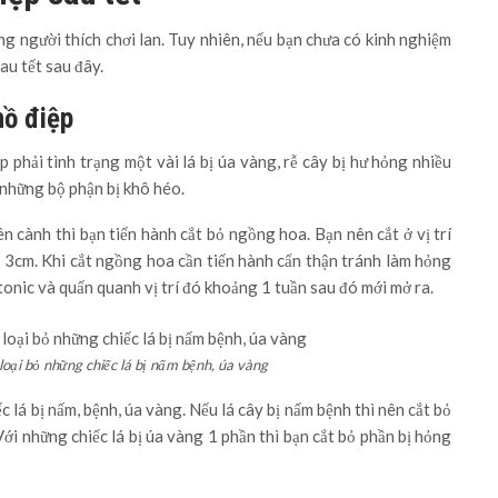
ng người thích chơi lan. Tuy nhiên, nếu bạn chưa có kinh nghiệm
au tết sau đây.
hồ điệp
p phải tình trạng một vài lá bị úa vàng, rễ cây bị hư hỏng nhiều
 những bộ phận bị khô héo.
n cành thì bạn tiến hành cắt bỏ ngồng hoa. Bạn nên cắt ở vị trí
 3cm. Khi cắt ngồng hoa cần tiến hành cẩn thận tránh làm hỏng
onic và quấn quanh vị trí đó khoảng 1 tuần sau đó mới mở ra.
loại bỏ những chiếc lá bị nấm bệnh, úa vàng
c lá bị nấm, bệnh, úa vàng. Nếu lá cây bị nấm bệnh thì nên cắt bỏ
i những chiếc lá bị úa vàng 1 phần thì bạn cắt bỏ phần bị hỏng